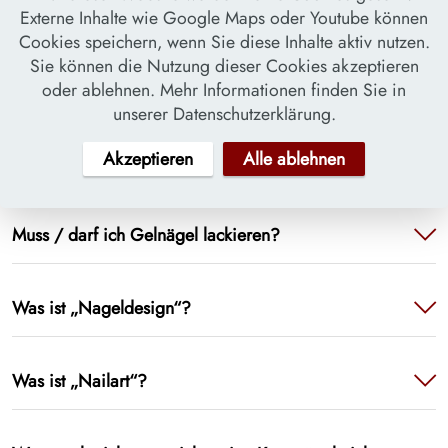
Externe Inhalte wie Google Maps oder Youtube können
Ich habe einen deformierten Nagel / ein fleckiges
Cookies speichern, wenn Sie diese Inhalte aktiv nutzen.
Nagelbett, kann ich trotzdem Gelnägel machen
Sie können die Nutzung dieser Cookies akzeptieren
lassen?
oder ablehnen. Mehr Informationen finden Sie in
unserer Datenschutzerklärung.
Akzeptieren
Alle ablehnen
Kann es sein, dass ich auf Gelnägel allergisch bin?
Muss / darf ich Gelnägel lackieren?
Was ist „Nageldesign“?
Was ist „Nailart“?